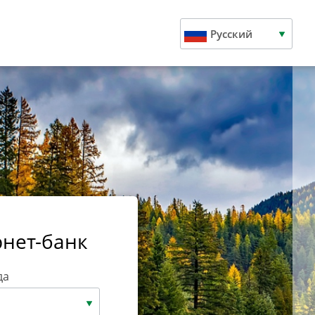
Русский
рнет-банк
да
а